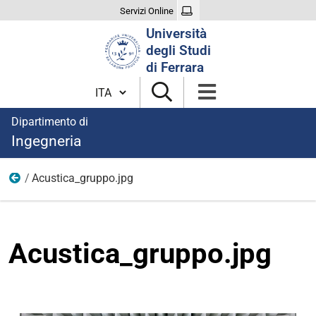
Servizi Online
Cerca
Università
nel
degli Studi
sito
di Ferrara
Cambia lingua
Dipartimento di
Ingegneria
Acustica_gruppo.jpg
immagini
Acustica_gruppo.jpg