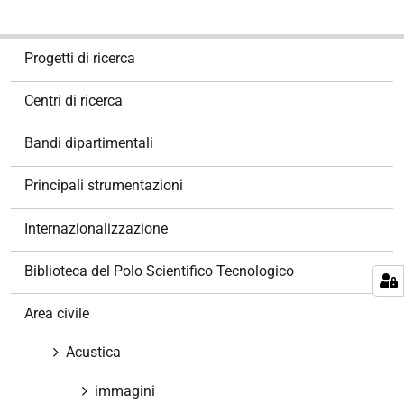
N
Progetti di ricerca
a
v
Centri di ricerca
i
g
Bandi dipartimentali
a
z
Principali strumentazioni
i
o
Internazionalizzazione
n
e
Biblioteca del Polo Scientifico Tecnologico
Area civile
Acustica
immagini