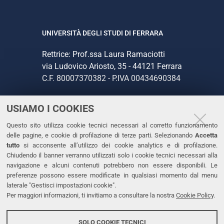
UNIVERSITÀ DEGLI STUDI DI FERRARA
Rettrice: Prof.ssa Laura Ramaciotti
via Ludovico Ariosto, 35 - 44121 Ferrara
C.F. 80007370382 - P.IVA 00434690384
USIAMO I COOKIES
CONTATTI
Questo sito utilizza cookie tecnici necessari al corretto funzionamento
Tel. +39 0532 293111
delle pagine, e cookie di profilazione di terze parti. Selezionando
Accetta
Fax. +39 0532 293031
tutto
si acconsente all’utilizzo dei cookie analytics e di profilazione.
PEC
Chiudendo il banner verranno utilizzati solo i cookie tecnici necessari alla
navigazione e alcuni contenuti potrebbero non essere disponibili. Le
preferenze possono essere modificate in qualsiasi momento dal menu
LINKS
laterale "Gestisci impostazioni cookie".
Per maggiori informazioni, ti invitiamo a consultare la nostra
Cookie Policy
.
Accessibilità
Dichiarazione di accessibilità
SOLO COOKIE TECNICI