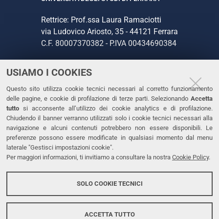
Rettrice: Prof.ssa Laura Ramaciotti
via Ludovico Ariosto, 35 - 44121 Ferrara
C.F. 80007370382 - P.IVA 00434690384
USIAMO I COOKIES
CONTATTI
Questo sito utilizza cookie tecnici necessari al corretto funzionamento
Tel. +39 0532 293111
delle pagine, e cookie di profilazione di terze parti. Selezionando
Accetta
Fax. +39 0532 293031
tutto
si acconsente all’utilizzo dei cookie analytics e di profilazione.
PEC
Chiudendo il banner verranno utilizzati solo i cookie tecnici necessari alla
navigazione e alcuni contenuti potrebbero non essere disponibili. Le
preferenze possono essere modificate in qualsiasi momento dal menu
LINKS
laterale "Gestisci impostazioni cookie".
Per maggiori informazioni, ti invitiamo a consultare la nostra
Cookie Policy
.
Accessibilità
Dichiarazione di accessibilità
SOLO COOKIE TECNICI
Protezione dati personali
Cookies
ACCETTA TUTTO