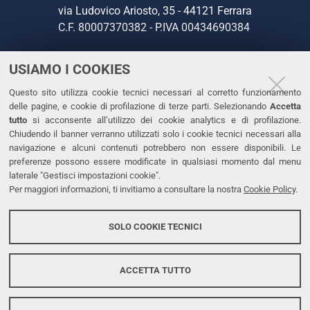
via Ludovico Ariosto, 35 - 44121 Ferrara
C.F. 80007370382 - P.IVA 00434690384
USIAMO I COOKIES
CONTATTI
Questo sito utilizza cookie tecnici necessari al corretto funzionamento
Tel. +39 0532 293111
delle pagine, e cookie di profilazione di terze parti. Selezionando
Accetta
Fax. +39 0532 293031
tutto
si acconsente all’utilizzo dei cookie analytics e di profilazione.
PEC
Chiudendo il banner verranno utilizzati solo i cookie tecnici necessari alla
navigazione e alcuni contenuti potrebbero non essere disponibili. Le
preferenze possono essere modificate in qualsiasi momento dal menu
LINKS
laterale "Gestisci impostazioni cookie".
Per maggiori informazioni, ti invitiamo a consultare la nostra
Cookie Policy
.
Accessibilità
Dichiarazione di accessibilità
SOLO COOKIE TECNICI
Protezione dati personali
Cookies
ACCETTA TUTTO