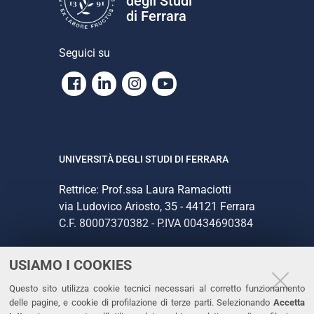
degli Studi
di Ferrara
Seguici su
Facebook
Linkedin
Instagram
Youtube
UNIVERSITÀ DEGLI STUDI DI FERRARA
Rettrice: Prof.ssa Laura Ramaciotti
via Ludovico Ariosto, 35 - 44121 Ferrara
C.F. 80007370382 - P.IVA 00434690384
USIAMO I COOKIES
CONTATTI
Questo sito utilizza cookie tecnici necessari al corretto funzionamento
Tel. +39 0532 293111
delle pagine, e cookie di profilazione di terze parti. Selezionando
Accetta
Fax. +39 0532 293031