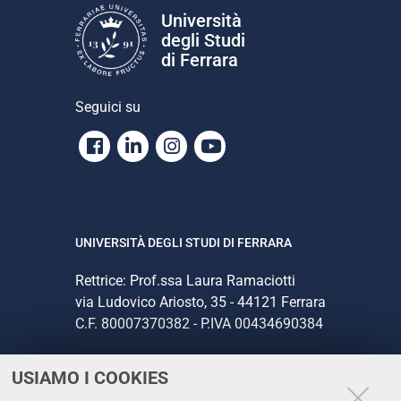
Università
degli Studi
di Ferrara
Seguici su
Facebook
Linkedin
Instagram
Youtube
UNIVERSITÀ DEGLI STUDI DI FERRARA
Rettrice: Prof.ssa Laura Ramaciotti
via Ludovico Ariosto, 35 - 44121 Ferrara
C.F. 80007370382 - P.IVA 00434690384
USIAMO I COOKIES
CONTATTI