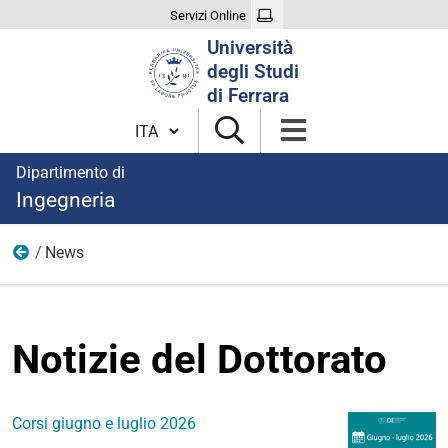
Servizi Online
Cerca
Università
nel
degli Studi
sito
di Ferrara
Cambia lingua
Dipartimento di
Ingegneria
News
Dottorato di ricerca in Scienze dell'Ingegneria
Notizie del Dottorato
Corsi giugno e luglio 2026