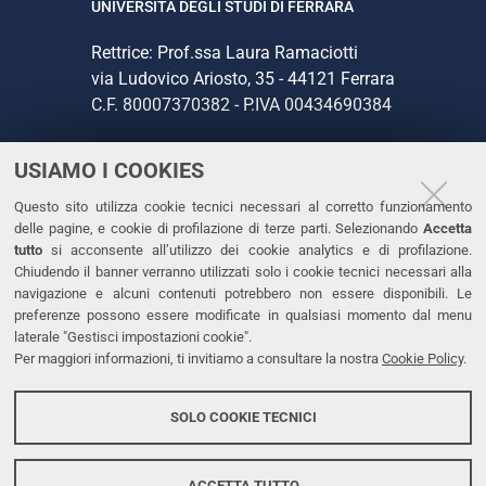
UNIVERSITÀ DEGLI STUDI DI FERRARA
Rettrice: Prof.ssa Laura Ramaciotti
via Ludovico Ariosto, 35 - 44121 Ferrara
C.F. 80007370382 - P.IVA 00434690384
USIAMO I COOKIES
CONTATTI
Questo sito utilizza cookie tecnici necessari al corretto funzionamento
Tel. +39 0532 293111
delle pagine, e cookie di profilazione di terze parti. Selezionando
Accetta
Fax. +39 0532 293031
tutto
si acconsente all’utilizzo dei cookie analytics e di profilazione.
PEC
Chiudendo il banner verranno utilizzati solo i cookie tecnici necessari alla
navigazione e alcuni contenuti potrebbero non essere disponibili. Le
preferenze possono essere modificate in qualsiasi momento dal menu
LINKS
laterale "Gestisci impostazioni cookie".
Per maggiori informazioni, ti invitiamo a consultare la nostra
Cookie Policy
.
Accessibilità
Dichiarazione di accessibilità
SOLO COOKIE TECNICI
Protezione dati personali
Cookies
ACCETTA TUTTO