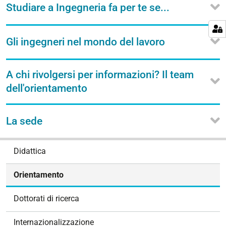
Studiare a Ingegneria fa per te se...
Gli ingegneri nel mondo del lavoro
A chi rivolgersi per informazioni? Il team
dell'orientamento
La sede
N
Didattica
a
v
Orientamento
i
g
Dottorati di ricerca
a
z
Internazionalizzazione