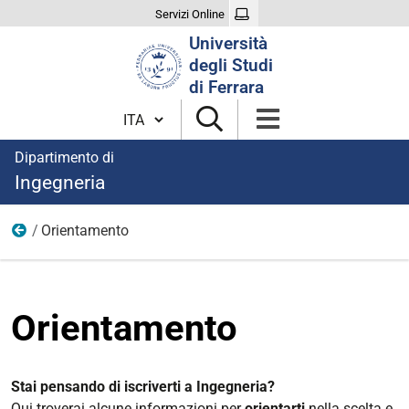
Servizi Online
Cerca
Università
nel
degli Studi
sito
di Ferrara
Cambia lingua
Dipartimento di
Ingegneria
Orientamento
Didattica
Orientamento
Stai pensando di iscriverti a Ingegneria?
Qui troverai alcune informazioni per
orientarti
nella scelta e