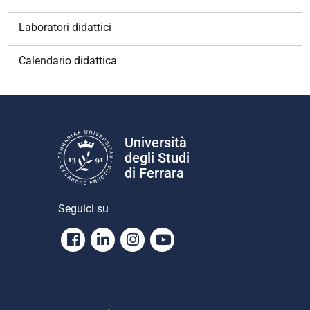
i
o
Laboratori didattici
n
e
Calendario didattica
Università
degli Studi
di Ferrara
Seguici su
Facebook
Linkedin
Instagram
Youtube